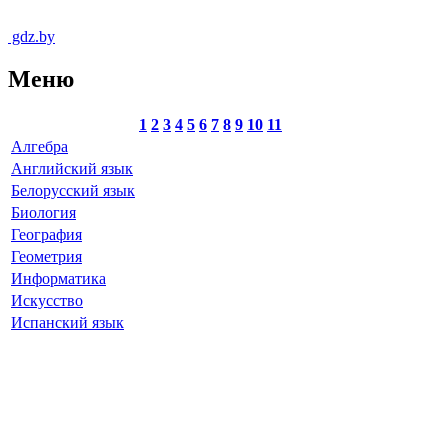
gdz.by
Меню
1
2
3
4
5
6
7
8
9
10
11
Алгебра
Английский язык
Белорусский язык
Биология
География
Геометрия
Информатика
Искусство
Испанский язык