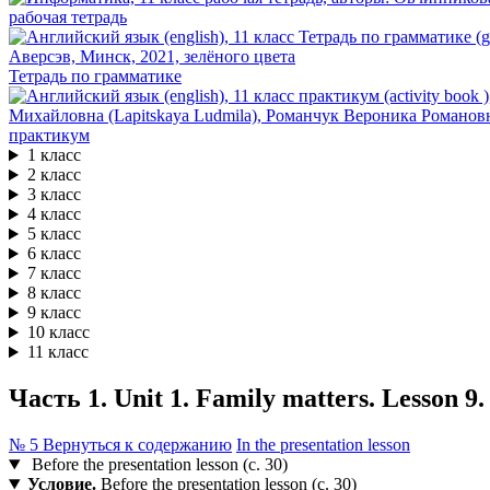
рабочая тетрадь
Тетрадь по грамматике
практикум
1 класс
2 класс
3 класс
4 класс
5 класс
6 класс
7 класс
8 класс
9 класс
10 класс
11 класс
Часть 1. Unit 1. Family matters. Lesson 9
№ 5
Вернуться к содержанию
In the presentation lesson
Before the presentation lesson (с. 30)
Условие.
Before the presentation lesson (с. 30)