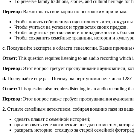
To preserve family traditions, stories, and cultural heritage for f
Перевод:
Важно знать свои корни по нескольким причинам:
Чтобы понять собственную идентичность и то, откуда вы
Чтобы учиться на успехах и трудностях своих предков.
Чтобы ощутить чувство связи и принадлежности к больш
Чтобы сохранить семейные традиции, истории и культурн
c.
Послушайте эксперта в области генеалогии. Какие причины о
Ответ:
This question requires listening to an audio recording which i
Перевод:
Этот вопрос требует прослушивания аудиозаписи, кот
d.
Послушайте еще раз. Почему эксперт упоминает число 128?
Ответ:
This question also requires listening to an audio recording tha
Перевод:
Этот вопрос также требует прослушивания аудиозапис
2.
Станьте семейным детективом, собирая воедино пазл из ваш
сделать плакат с семейной историей;
организовать генеалогические поездки по местам, котор
раскрыть историю, стоящую за старой семейной фотогра