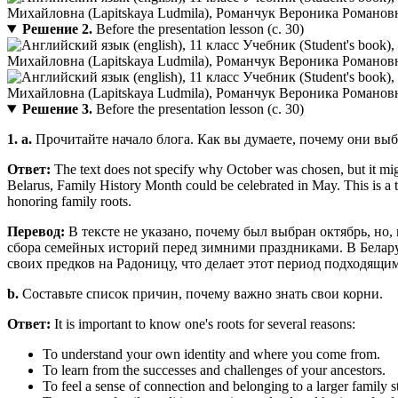
Решение 2.
Before the presentation lesson (с. 30)
Решение 3.
Before the presentation lesson (с. 30)
1. a.
Прочитайте начало блога. Как вы думаете, почему они вы
Ответ:
The text does not specify why October was chosen, but it might
Belarus, Family History Month could be celebrated in May. This is a t
honoring family roots.
Перевод:
В тексте не указано, почему был выбран октябрь, но,
сбора семейных историй перед зимними праздниками. В Белар
своих предков на Радоницу, что делает этот период подходящ
b.
Составьте список причин, почему важно знать свои корни.
Ответ:
It is important to know one's roots for several reasons:
To understand your own identity and where you come from.
To learn from the successes and challenges of your ancestors.
To feel a sense of connection and belonging to a larger family s