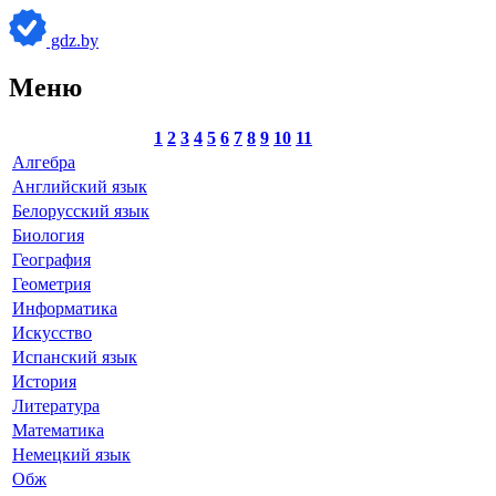
gdz.by
Меню
1
2
3
4
5
6
7
8
9
10
11
Алгебра
Английский язык
Белорусский язык
Биология
География
Геометрия
Информатика
Искусство
Испанский язык
История
Литература
Математика
Немецкий язык
Обж