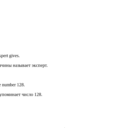
xpert gives.
ичины называет эксперт.
the number 128.
упоминает число 128.