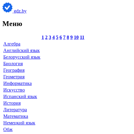
gdz.by
Меню
1
2
3
4
5
6
7
8
9
10
11
Алгебра
Английский язык
Белорусский язык
Биология
География
Геометрия
Информатика
Искусство
Испанский язык
История
Литература
Математика
Немецкий язык
Обж