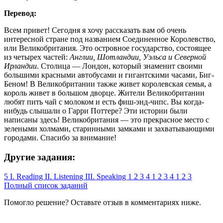
Перевод:
Всем привет! Сегодня я хочу рассказать вам об очень
интересной стране под названием Соединенное Королевство,
или Великобритания. Это островное государство, состоящее
из четырех частей:
Англии, Шотландии, Уэльса и Северной
Ирландии
. Столица — Лондон, который знаменит своими
большими красными автобусами и гигантскими часами, Биг-
Беном! В Великобритании также живет королевская семья, а
король живет в большом дворце. Жители Великобритании
любят пить чай с молоком и есть фиш-энд-чипс. Вы когда-
нибудь слышали о Гарри Поттере? Эти истории были
написаны здесь! Великобритания — это прекрасное место с
зелеными холмами, старинными замками и захватывающими
городами. Спасибо за внимание!
Другие задания:
5
I. Reading
II. Listening
III. Speaking
1
2
3
4
1
2
3
4
1
2
3
Полный список заданий
Помогло решение? Оставьте
отзыв
в комментариях ниже.