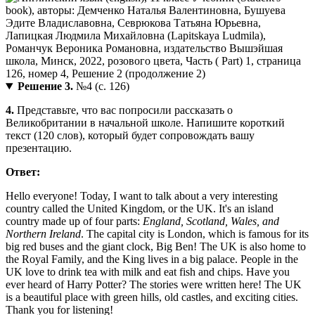
Решение 3.
№4 (с. 126)
4.
Представьте, что вас попросили рассказать о
Великобритании в начальной школе. Напишите короткий
текст (120 слов), который будет сопровождать вашу
презентацию.
Ответ:
Hello everyone! Today, I want to talk about a very interesting
country called the United Kingdom, or the UK. It's an island
country made up of four parts:
England, Scotland, Wales, and
Northern Ireland
. The capital city is London, which is famous for its
big red buses and the giant clock, Big Ben! The UK is also home to
the Royal Family, and the King lives in a big palace. People in the
UK love to drink tea with milk and eat fish and chips. Have you
ever heard of Harry Potter? The stories were written here! The UK
is a beautiful place with green hills, old castles, and exciting cities.
Thank you for listening!