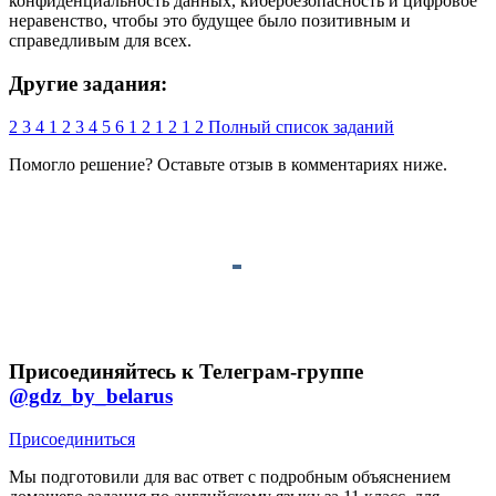
конфиденциальность данных, кибербезопасность и цифровое
неравенство, чтобы это будущее было позитивным и
справедливым для всех.
Другие задания:
2
3
4
1
2
3
4
5
6
1
2
1
2
1
2
Полный список заданий
Помогло решение? Оставьте
отзыв
в комментариях ниже.
Присоединяйтесь к Телеграм-группе
@gdz_by_belarus
Присоединиться
Мы подготовили для вас ответ c подробным объяснением