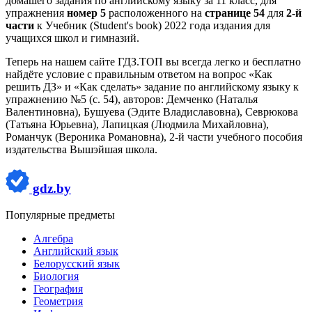
домашего задания по английскому языку за 11 класс, для
упражнения
номер 5
расположенного на
странице 54
для
2-й
части
к Учебник (Student's book) 2022 года издания для
учащихся школ и гимназий.
Теперь на нашем сайте ГДЗ.ТОП вы всегда легко и бесплатно
найдёте условие с правильным ответом на вопрос «Как
решить ДЗ» и «Как сделать» задание по английскому языку к
упражнению №5 (с. 54), авторов: Демченко (Наталья
Валентиновна), Бушуева (Эдите Владиславовна), Севрюкова
(Татьяна Юрьевна), Лапицкая (Людмила Михайловна),
Романчук (Вероника Романовна), 2-й части учебного пособия
издательства Вышэйшая школа.
gdz.by
Популярные предметы
Алгебра
Английский язык
Белорусский язык
Биология
География
Геометрия