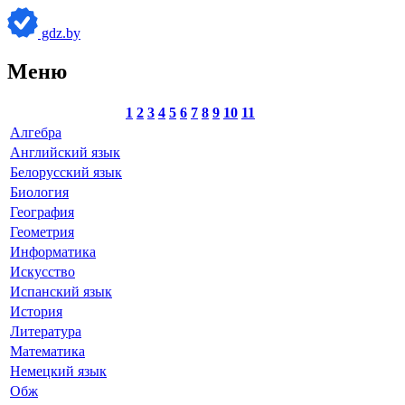
gdz.by
Меню
1
2
3
4
5
6
7
8
9
10
11
Алгебра
Английский язык
Белорусский язык
Биология
География
Геометрия
Информатика
Искусство
Испанский язык
История
Литература
Математика
Немецкий язык
Обж