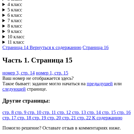
4 класс
5 класс
6 класс
7 класс
8 класс
9 класс
10 класс
11 класс
Страница 14
Вернуться к содержанию
Страница 16
Часть 1. Cтраница 15
номер 3, стр. 14
номер 1, стр. 15
Ваш номер не отображается здесь?
Такое бывает: задание могло начаться на
предыдущей
или
следующей
странице.
Другие страницы:
стр. 8
стр. 9
стр. 10
стр. 11
стр. 12
стр. 13
стр. 14
стр. 15
стр. 16
стр. 17
стр. 18
стр. 19
стр. 20
стр. 21
стр. 22
К содержанию
Помогло решение? Оставьте
отзыв
в комментариях ниже.