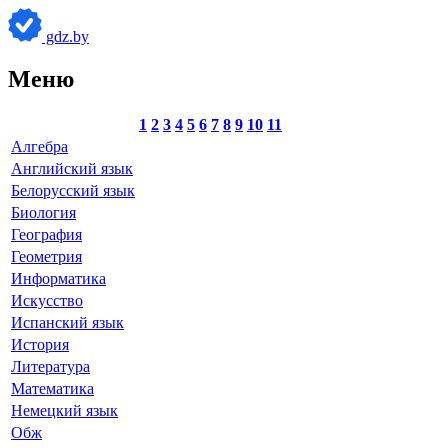
gdz.by
Меню
1
2
3
4
5
6
7
8
9
10
11
Алгебра
Английский язык
Белорусский язык
Биология
География
Геометрия
Информатика
Искусство
Испанский язык
История
Литература
Математика
Немецкий язык
Обж