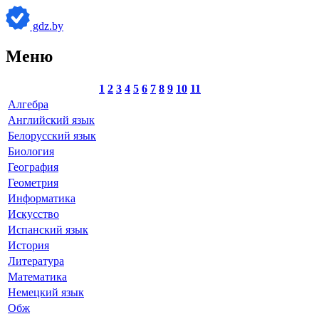
gdz.by
Меню
1
2
3
4
5
6
7
8
9
10
11
Алгебра
Английский язык
Белорусский язык
Биология
География
Геометрия
Информатика
Искусство
Испанский язык
История
Литература
Математика
Немецкий язык
Обж