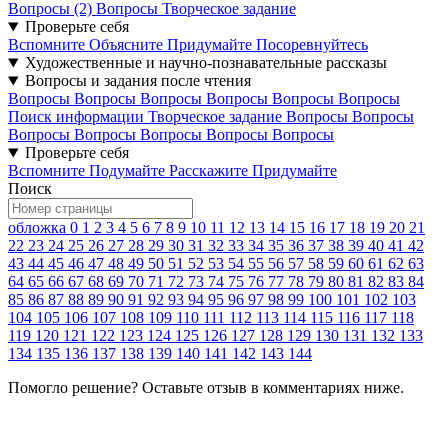
Вопросы (2)
Вопросы
Творческое задание
Проверьте себя
Вспомните
Объясните
Придумайте
Посоревнуйтесь
Художественные и научно-познавательные рассказы
Вопросы и задания после чтения
Вопросы
Вопросы
Вопросы
Вопросы
Вопросы
Вопросы
Поиск информации
Творческое задание
Вопросы
Вопросы
Вопросы
Вопросы
Вопросы
Вопросы
Вопросы
Проверьте себя
Вспомните
Подумайте
Расскажите
Придумайте
Поиск
обложка
0
1
2
3
4
5
6
7
8
9
10
11
12
13
14
15
16
17
18
19
20
21
22
23
24
25
26
27
28
29
30
31
32
33
34
35
36
37
38
39
40
41
42
43
44
45
46
47
48
49
50
51
52
53
54
55
56
57
58
59
60
61
62
63
64
65
66
67
68
69
70
71
72
73
74
75
76
77
78
79
80
81
82
83
84
85
86
87
88
89
90
91
92
93
94
95
96
97
98
99
100
101
102
103
104
105
106
107
108
109
110
111
112
113
114
115
116
117
118
119
120
121
122
123
124
125
126
127
128
129
130
131
132
133
134
135
136
137
138
139
140
141
142
143
144
Помогло решение? Оставьте
отзыв
в комментариях ниже.