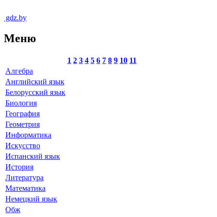
gdz.by
Меню
1
2
3
4
5
6
7
8
9
10
11
Алгебра
Английский язык
Белорусский язык
Биология
География
Геометрия
Информатика
Искусство
Испанский язык
История
Литература
Математика
Немецкий язык
Обж