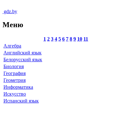
gdz.by
Меню
1
2
3
4
5
6
7
8
9
10
11
Алгебра
Английский язык
Белорусский язык
Биология
География
Геометрия
Информатика
Искусство
Испанский язык