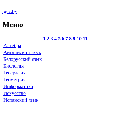
gdz.by
Меню
1
2
3
4
5
6
7
8
9
10
11
Алгебра
Английский язык
Белорусский язык
Биология
География
Геометрия
Информатика
Искусство
Испанский язык